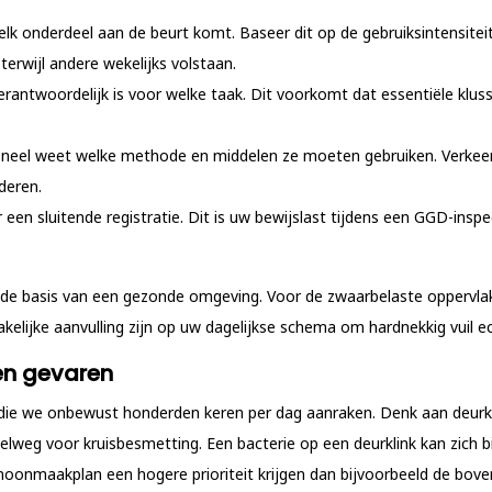
lk onderdeel aan de beurt komt. Baseer dit op de gebruiksintensitei
erwijl andere wekelijks volstaan.
erantwoordelijk is voor welke taak. Dit voorkomt dat essentiële klus
neel weet welke methode en middelen ze moeten gebruiken. Verkee
jderen.
 een sluitende registratie. Dit is uw bewijslast tijdens een GGD-inspe
de basis van een gezonde omgeving. Voor de zwaarbelaste oppervlakk
elijke aanvulling zijn op uw dagelijkse schema om hardnekkig vuil ec
en gevaren
n die we onbewust honderden keren per dag aanraken. Denk aan deurkl
lweg voor kruisbesmetting. Een bacterie op een deurklink kan zich b
hoonmaakplan een hogere prioriteit krijgen dan bijvoorbeeld de bove