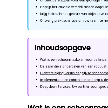
Ontdek de stappen voor een grondige invent
Begrijp het cruciale verschil tussen dagelij
Krijg inzicht in het gebruik van objectiev
Ontvang praktische tips om uw team te mot
Inhoudsopgave
Wat is een schoonmaakplan voor de kinder
De essentiële onderdelen van een robuu
Dieptereiniging versus dagelijkse schoonma
Implementatie en controle: Hoe borgt u de
Deepclean Services: Uw partner voor special