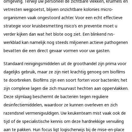
omgeving. Terwijl uw personeel de zichtbare vlekken, kruimels en
vetresten wegpoetst, blijven onzichtbare kolonies micro-
organismen vaak ongestoord achter. Voor een echt effectieve
strategie voor kruisbesmetting risico’s en preventie moet u
verder kijken dan wat het blote oog ziet. Een blinkend rvs-
werkblad kan namelijk nog steeds miljoenen actieve pathogenen
bevatten die een direct gevaar vormen voor uw gasten.
Standaard reinigingsmiddelen uit de groothandel zijn prima voor
dagelijks gebruik, maar ze zijn niet krachtig genoeg om biofilms
te doorbreken. Biofilms zijn een soort forten voor bacteriën; het
zijn complexe lagen die zich muurvast hechten aan oppervlakken.
Deze slijmlaag beschermt de bacteriën tegen reguliere
desinfectiemiddelen, waardoor ze kunnen overleven en zich
razendsnel vermenigvuldigen. Uw keukenteam mist vaak ook de
tijd of de specialistische kennis om deze hardnekkige vervuiling
aan te pakken. Hun focus ligt logischerwijs bij de mise-en-place