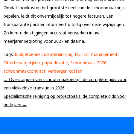
Omdat loonkosten het grootste deel van de schoonmaakprijs
bepalen, leidt dit onvermijdelijk tot hogere facturen. Een
transparante partner informeert u tijdig over deze wijzigingen.
Zo kunt u de stijgingen accuraat verwerken in uw
meerjarenbegroting voor 2027 en daarna.
Tags:
budgetbeheer
,
dieptereiniging
,
facilitair management
,
Offerte vergelijken
,
prijsindexatie
,
Schoonmaak 2026
,
schoonmaakcontract
,
verborgen kosten
← Overstappen van schoonmaakbedrijf: de complete gids voor
een vlekkeloze transitie in 2026
Specialistische reiniging op projectbasis: de complete gids voor
bedrijven →