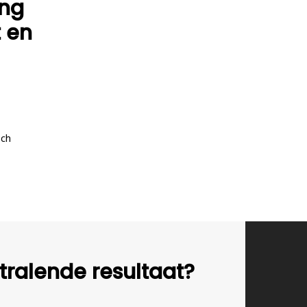
ing
 en
sch
tralende resultaat?