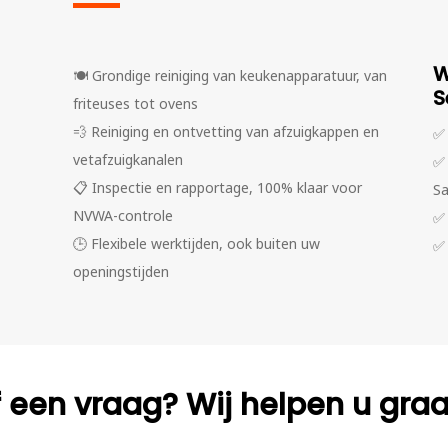
W
🍽️
Grondige reiniging van keukenapparatuur, van
S
friteuses tot ovens
💨
Reiniging en ontvetting van afzuigkappen en
✅
vetafzuigkanalen
✅
📋
Inspectie en rapportage, 100% klaar voor
Sa
NVWA-controle
✅
🕒
Flexibele werktijden, ook buiten uw
✅
openingstijden
f een vraag? Wij helpen u gra