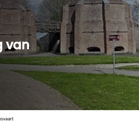
g van
msvaart