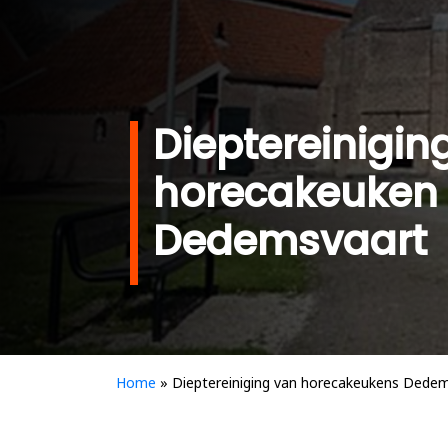
Dieptereinigin
horecakeuken
Dedemsvaart
Home
»
Dieptereiniging van horecakeukens Dede