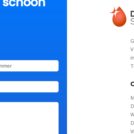
p schoon
G
V
i
T
O
M
D
W
D
V