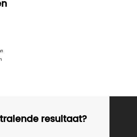
en
an
n
tralende resultaat?