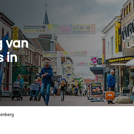
g van
 in
denberg