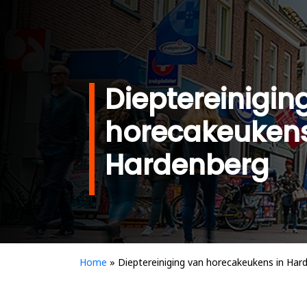
Dieptereinigin
horecakeukens
Hardenberg
Home
»
Dieptereiniging van horecakeukens in Har