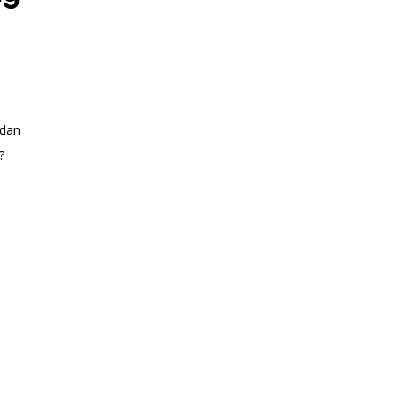
 dan
?