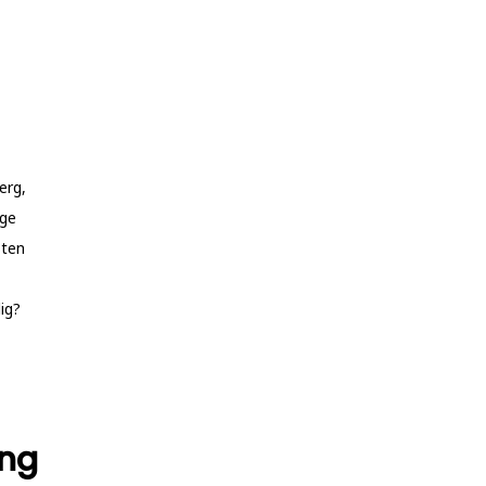
erg,
ige
sten
ig?
ing