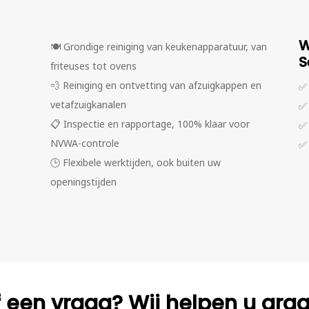
W
🍽️
Grondige reiniging van keukenapparatuur, van
S
friteuses tot ovens
💨
Reiniging en ontvetting van afzuigkappen en
✅
vetafzuigkanalen
✅
📋
Inspectie en rapportage, 100% klaar voor
✅
NVWA-controle
✅
🕒
Flexibele werktijden, ook buiten uw
openingstijden
f een vraag? Wij helpen u gra