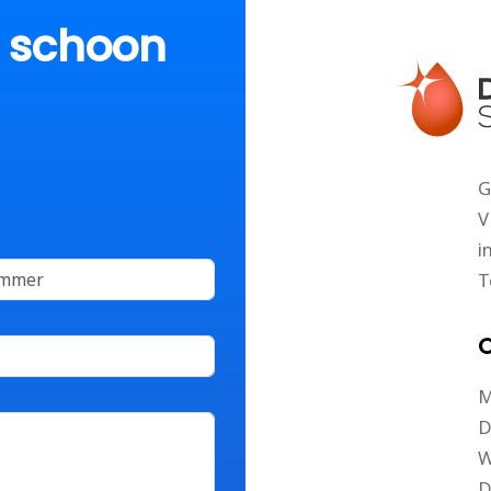
p schoon
G
V
i
T
O
M
D
W
D