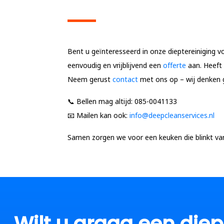
Bent u geïnteresseerd in onze dieptereiniging
eenvoudig en vrijblijvend een
offerte
aan. Heeft 
Neem gerust
contact
met ons op – wij denken 
📞
Bellen mag altijd:
085-0041133
📧
Mailen kan ook:
info@deepcleanservices.nl
Samen zorgen we voor een keuken die blinkt van 
Wilt u graag een die