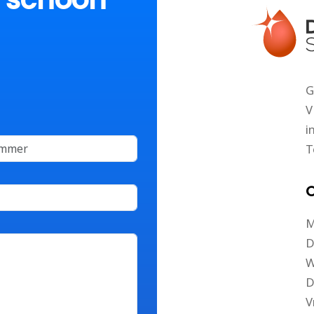
G
V
i
T
O
M
D
W
D
V