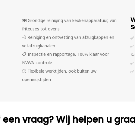
W
🍽️
Grondige reiniging van keukenapparatuur, van
S
friteuses tot ovens
💨
Reiniging en ontvetting van afzuigkappen en
✅
vetafzuigkanalen
✅
📋
Inspectie en rapportage, 100% klaar voor
K
NVWA-controle
✅
🕒
Flexibele werktijden, ook buiten uw
✅
openingstijden
f een vraag? Wij helpen u gra