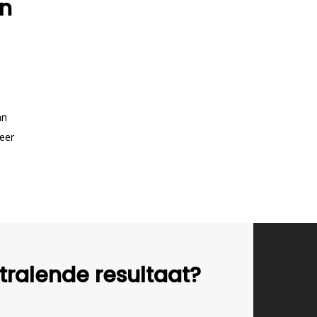
in
an
eer
tralende resultaat?