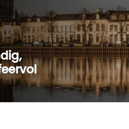
dig,
feervol