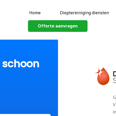
Home
Dieptereiniging diensten
Offerte aanvragen
p schoon
G
V
i