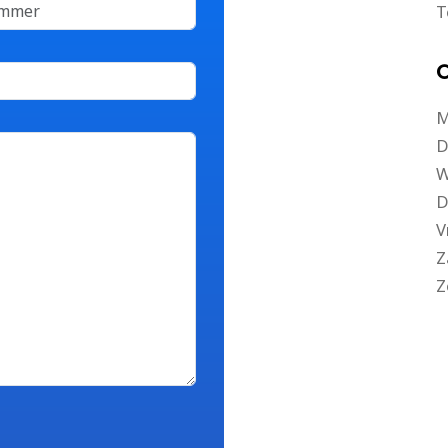
T
O
M
D
W
D
V
Z
Z