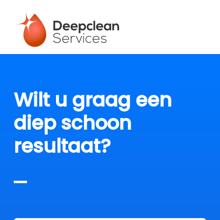
Wilt u graag een
diep schoon
resultaat?