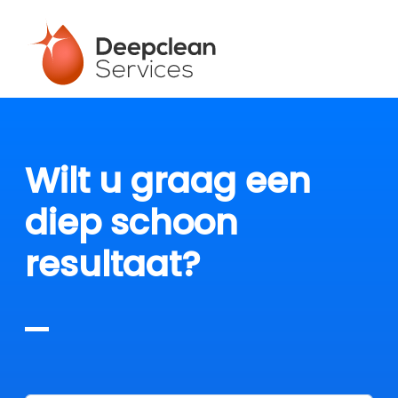
Wilt u graag een
diep schoon
resultaat?