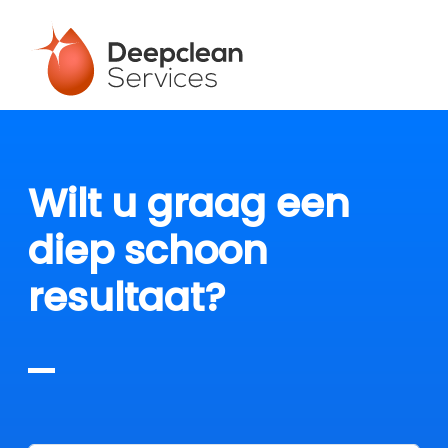
Wilt u graag een
diep schoon
resultaat?