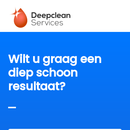
Wilt u graag een
diep schoon
resultaat?