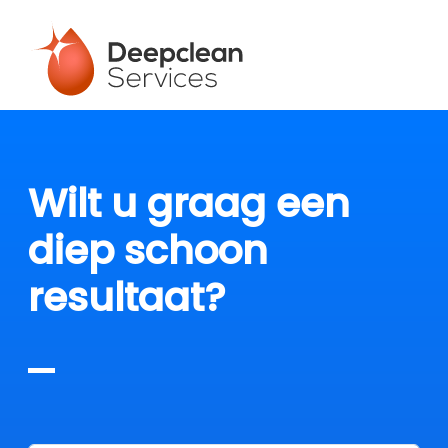
Wilt u graag een
diep schoon
resultaat?