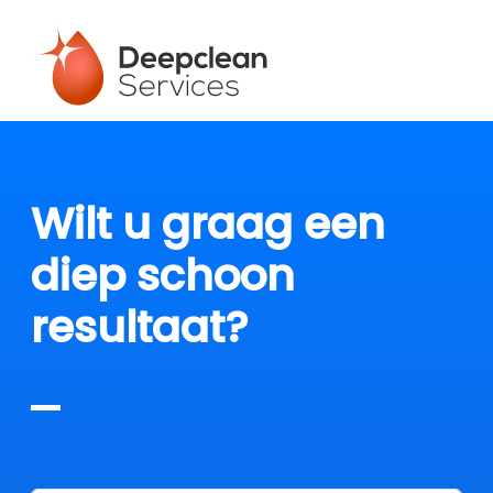
Wilt u graag een
diep schoon
resultaat?