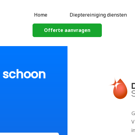
Home
Dieptereiniging diensten
Offerte aanvragen
p schoon
G
V
i