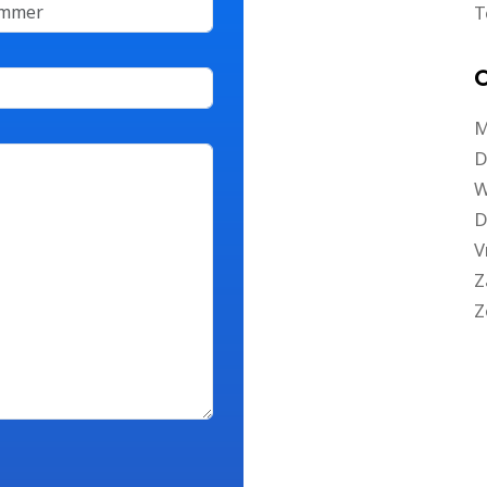
T
O
M
D
W
D
V
Z
Z