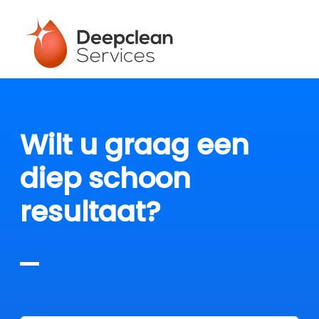
Wilt u graag een
diep schoon
resultaat?