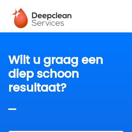
Wilt u graag een
diep schoon
resultaat?