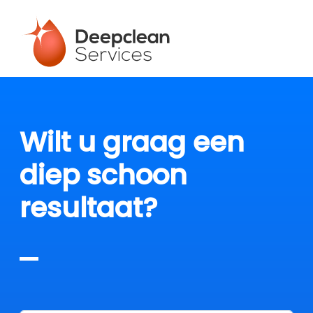
Wilt u graag een
diep schoon
resultaat?