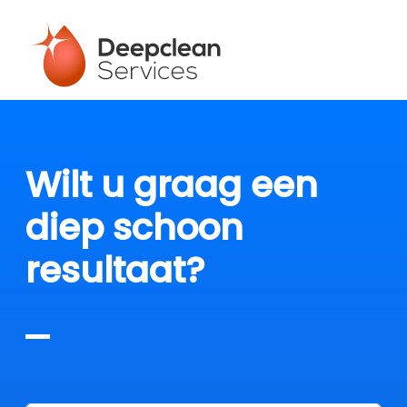
Wilt u graag een
diep schoon
resultaat?