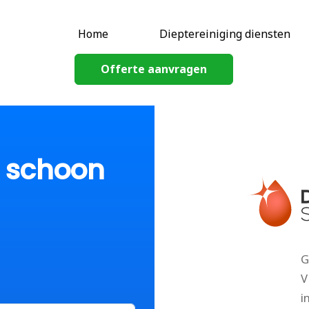
Home
Dieptereiniging diensten
Offerte aanvragen
p schoon
G
V
i