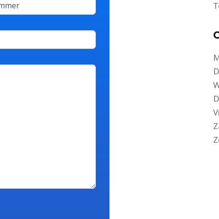
T
O
M
D
W
D
V
Z
Z