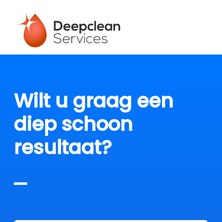
Wilt u graag een
diep schoon
resultaat?