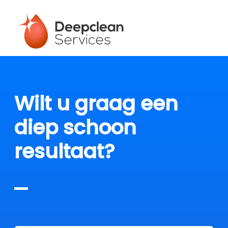
Wilt u graag een
diep schoon
resultaat?