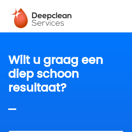
Wilt u graag een
diep schoon
resultaat?