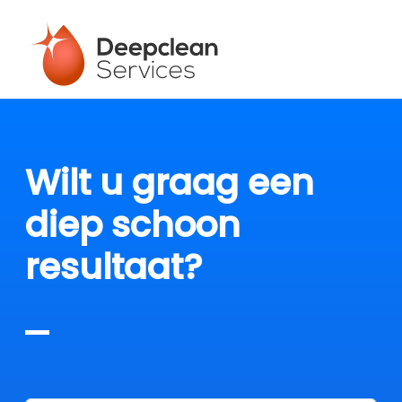
Wilt u graag een
diep schoon
resultaat?