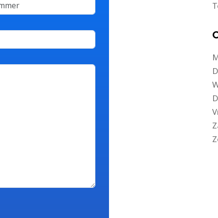
T
O
M
D
W
D
V
Z
Z