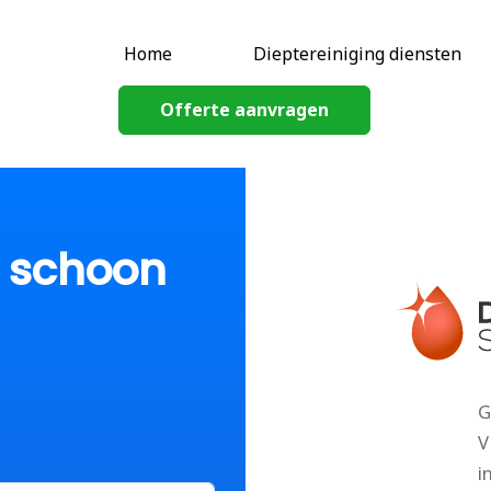
Home
Dieptereiniging diensten
Offerte aanvragen
p schoon
G
V
i