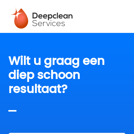
Wilt u graag een
diep schoon
resultaat?