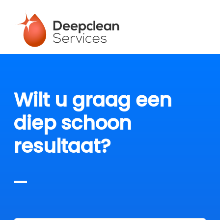
Wilt u graag een
diep schoon
resultaat?