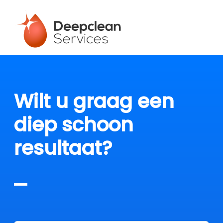
Wilt u graag een
diep schoon
resultaat?