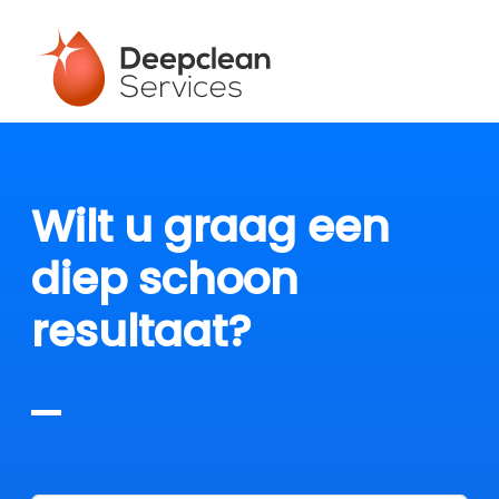
Wilt u graag een
diep schoon
resultaat?