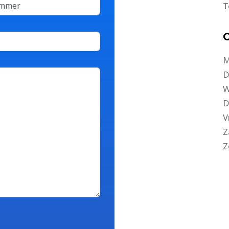
T
O
M
D
W
D
V
Z
Z