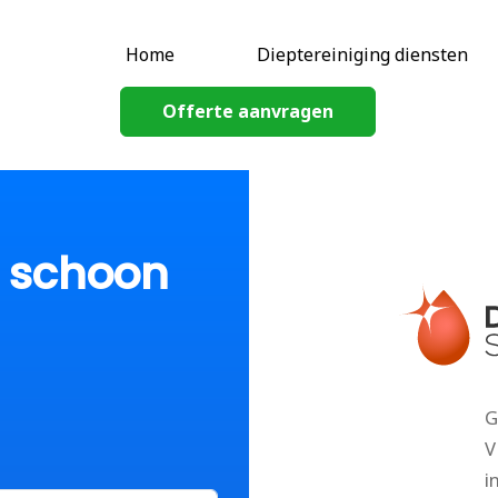
Home
Dieptereiniging diensten
Offerte aanvragen
p schoon
G
V
i