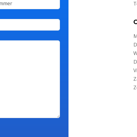
T
O
M
D
W
D
V
Z
Z