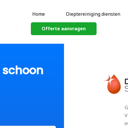
Home
Dieptereiniging diensten
Offerte aanvragen
p schoon
G
V
i