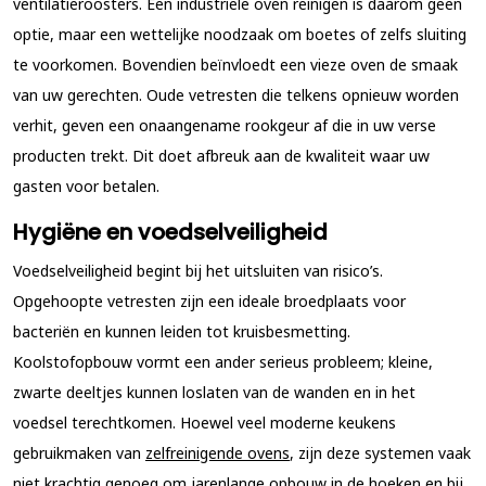
ventilatieroosters. Een industriële oven reinigen is daarom geen
optie, maar een wettelijke noodzaak om boetes of zelfs sluiting
te voorkomen. Bovendien beïnvloedt een vieze oven de smaak
van uw gerechten. Oude vetresten die telkens opnieuw worden
verhit, geven een onaangename rookgeur af die in uw verse
producten trekt. Dit doet afbreuk aan de kwaliteit waar uw
gasten voor betalen.
Hygiëne en voedselveiligheid
Voedselveiligheid begint bij het uitsluiten van risico’s.
Opgehoopte vetresten zijn een ideale broedplaats voor
bacteriën en kunnen leiden tot kruisbesmetting.
Koolstofopbouw vormt een ander serieus probleem; kleine,
zwarte deeltjes kunnen loslaten van de wanden en in het
voedsel terechtkomen. Hoewel veel moderne keukens
gebruikmaken van
zelfreinigende ovens
, zijn deze systemen vaak
niet krachtig genoeg om jarenlange opbouw in de hoeken en bij