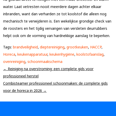
water. Laat vetresten nooit meerdere dagen achter elkaar
inbranden, want dan verharden ze tot koolstof die alleen nog
mechanisch te verwijderen is. Een wekelijkse grondige check van
de roosters en het tijdig vervangen van versleten deurrubbers
helpt ook om de vorming van hardnekkige aanslag te beperken.
Tags:
brandveiligheid
,
dieptereiniging
,
grootkeuken
,
HACCP
,
Horeca
,
keukenapparatuur
,
keukenhygiëne
,
koolstofaanslag
,
ovenreiniging
,
schoonmaakschema
← Reiniging na overstroming: een complete gids voor
professioneel herstel
Combisteamer professioneel schoonmaken: de complete gids
voor de horeca in 2026 →