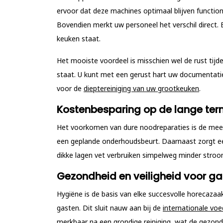
ervoor dat deze machines optimaal blijven functio
Bovendien merkt uw personeel het verschil direct.
keuken staat.
Het mooiste voordeel is misschien wel de rust tij
staat. U kunt met een gerust hart uw documentatie
voor de
dieptereiniging van uw grootkeuken
.
Kostenbesparing op de lange ter
Het voorkomen van dure noodreparaties is de mees
een geplande onderhoudsbeurt. Daarnaast zorgt een
dikke lagen vet verbruiken simpelweg minder stroom.
Gezondheid en veiligheid voor ga
Hygiëne is de basis van elke succesvolle horecaza
gasten. Dit sluit nauw aan bij de
internationale voe
merkbaar na een grondige reiniging, wat de gezon