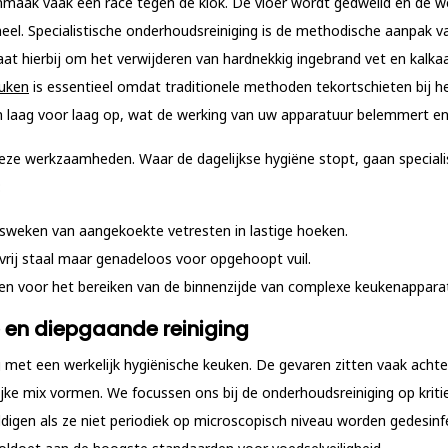
nmaak vaak een race tegen de klok. De vloer wordt gedweild en de we
eel. Specialistische onderhoudsreiniging is de methodische aanpak v
aat hierbij om het verwijderen van hardnekkig ingebrand vet en kalk
euken
is essentieel omdat traditionele methoden tekortschieten bij h
h laag voor laag op, wat de werking van uw apparatuur belemmert e
 deze werkzaamheden. Waar de dagelijkse hygiëne stopt, gaan special
:
osweken van aangekoekte vetresten in lastige hoeken.
stvrij staal maar genadeloos voor opgehoopt vuil.
en voor het bereiken van de binnenzijde van complexe keukenapparat
e en diepgaande reiniging
met een werkelijk hygiënische keuken. De gevaren zitten vaak achter
ke mix vormen. We focussen ons bij de onderhoudsreiniging op kritie
ldigen als ze niet periodiek op microscopisch niveau worden gedesinf