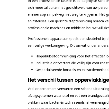
In een professionele keuken is de dagelijkse schoo
zich meestal buiten het gezichtsveld van uw person
emmer sop simpelweg niet weg te krijgen is. Het g
en friteuses. Een gerichte
dieptereiniging horeca k
professionele machines en middelen bouwt vuil zic
Professionele apparatuur speelt een sleutelrol bij
een veilige werkomgeving. Dit omvat onder andere
Hogedruk-stoomreiniging voor het effectief l
Industriële ontvetters die veilig zijn voor roe
Gespecialiseerde borstels en extractiemethod
Het verschil tussen oppervlakkig
Veel ondernemers verwarren een schone uitstraling 
afzuigsystemen waar stof en vet een brandgevaarlij
plekken waar bacteriën zich razendsnel vermenigvu