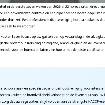
iteit in de eerste zeven weken van 2026 al 22 horecazaken direct m
or een onverwachte controle en een bijbehorende boete dagelijkse r
der druk zet. Een professionele dieptereiniging horeca keuken is da
n uw zaak te waarborgen.
 kosten liever focust op uw gasten dan op vetaanslag in de afzuigkap
ische onderhoudsreiniging de hygiëne, brandveiligheid en de levens
code voor de horeca en laten zien hoe u met de juiste certificaten 
jkse schoonmaak en specialistische onderhoudsreiniging voor intensie
 horeca keuken de brandveiligheid verhoogt en de levensduur van uw 
en zorg dat uw registraties altijd voldoen aan de strengste HACCP-ei