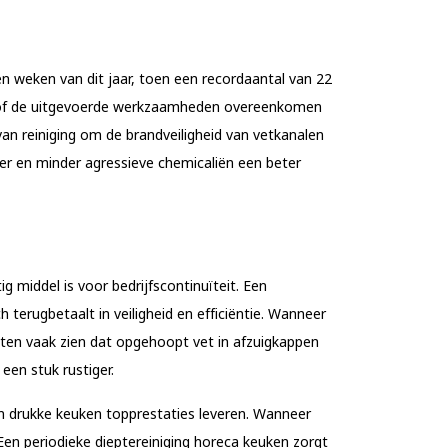
en weken van dit jaar, toen een recordaantal van 22
t of de uitgevoerde werkzaamheden overeenkomen
 van reiniging om de brandveiligheid van vetkanalen
r en minder agressieve chemicaliën een beter
g middel is voor bedrijfscontinuïteit. Een
h terugbetaalt in veiligheid en efficiëntie. Wanneer
aten vaak zien dat opgehoopt vet in afzuigkappen
een stuk rustiger.
en drukke keuken topprestaties leveren. Wanneer
Een periodieke dieptereiniging horeca keuken zorgt