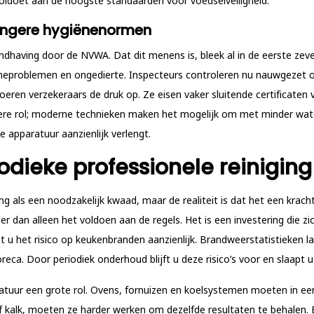
oldoet aan de hoogste standaarden voor voedselveiligheid.
rengere hygiënenormen
handhaving door de NVWA. Dat dit menens is, bleek al in de eerste zev
iëneproblemen en ongedierte. Inspecteurs controleren nu nauwgeze
d voeren verzekeraars de druk op. Ze eisen vaker sluitende certificaten
re rol; moderne technieken maken het mogelijk om met minder wate
 apparatuur aanzienlijk verlengt.
odieke professionele reiniging
g als een noodzakelijk kwaad, maar de realiteit is dat het een krachti
r dan alleen het voldoen aan de regels. Het is een investering die zic
 u het risico op keukenbranden aanzienlijk. Brandweerstatistieken l
eca. Door periodiek onderhoud blijft u deze risico’s voor en slaapt u 
ratuur een grote rol. Ovens, fornuizen en koelsystemen moeten in e
f kalk, moeten ze harder werken om dezelfde resultaten te behalen. 