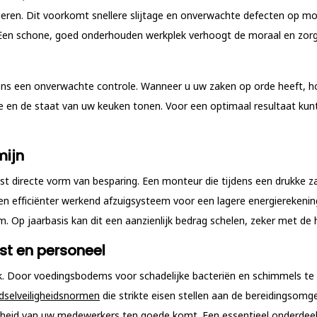
neren. Dit voorkomt snellere slijtage en onverwachte defecten op mo
 Een schone, goed onderhouden werkplek verhoogt de moraal en zorgt
dens een onverwachte controle. Wanneer u uw zaken op orde heeft, ho
 en de staat van uw keuken tonen. Voor een optimaal resultaat kunt
mijn
t directe vorm van besparing. Een monteur die tijdens een drukke
 efficiënter werkend afzuigsysteem voor een lagere energierekening
 Op jaarbasis kan dit een aanzienlijk bedrag schelen, zeker met de h
st en personeel
ak. Door voedingsbodems voor schadelijke bacteriën en schimmels te
dselveiligheidsnormen
die strikte eisen stellen aan de bereidingsomge
dheid van uw medewerkers ten goede komt. Een essentieel onderdeel 