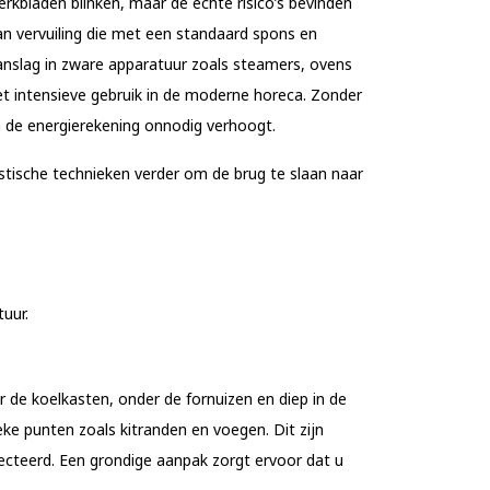
rkbladen blinken, maar de echte risico’s bevinden
an vervuiling die met een standaard spons en
aanslag in zware apparatuur zoals steamers, ovens
et intensieve gebruik in de moderne horeca. Zonder
n de energierekening onnodig verhoogt.
istische technieken verder om de brug te slaan naar
uur.
 de koelkasten, onder de fornuizen en diep in de
ke punten zoals kitranden en voegen. Dit zijn
ecteerd. Een grondige aanpak zorgt ervoor dat u