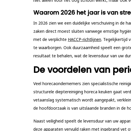
niet alleen voor het oog schoon werkt, maar ook v
Waarom 2026 het jaar is van st
In 2026 zien we een duidelijke verschuiving in de 
zaken direct moest sluiten vanwege ernstige hyg
met de verplichte
HACCP-richtlijnen
. Tegelijkertij
te waarborgen. Ook duurzaamheid speelt een grote
resultaat te behalen, wat de levensduur van uw dure
De voordelen van peri
Veel horecaondernemers zien specialistische reinigin
structurele dieptereiniging horeca keuken gaat verde
vetaanslag systematisch wordt aangepakt, verkleint
de hoofdoorzaak is van uitslaande branden in de hor
Naast veiligheid speelt de levensduur van uw appa
deze apparaten vervuild raken met ingebrand vet o