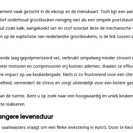
ment vaak gezocht in de inkoop en de menukaart. Toch ligt een aanzi
tief onderhoud grootkeuken reiniging
niet als een simpele poetsbeurt
vuil zoals kalk, aangekoekt vet en stof voordat deze de mechanische
op de exploitatie van nederlandse grootkeukens, is de link tussen s
erende laag gepolymeriseerd vet, verbruikt simpelweg minder stroom
nneer motoren en compressoren vrij kunnen ademen, draaien ze effic
e impact op uw keukenbrigade. Niets is zo frustrerend voor een che
heid, vermindert de stress en zorgt uiteindelijk voor een betere gas
is van de ruimte. Bent u op zoek naar een hoogwaardig en uniek keuk
e realiseren.
langere levensduur
 vaatwassers vraagt om een flinke investering in euro’s. Door te kie