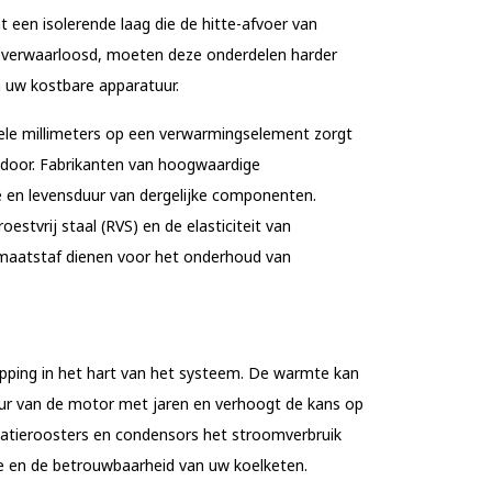
een isolerende laag die de hitte-afvoer van
verwaarloosd, moeten deze onderdelen harder
an uw kostbare apparatuur.
nkele millimeters op een verwarmingselement zorgt
k door. Fabrikanten van hoogwaardige
tie en levensduur van dergelijke componenten.
stvrij staal (RVS) en de elasticiteit van
s maatstaf dienen voor het onderhoud van
topping in het hart van het systeem. De warmte kan
uur van de motor met jaren en verhoogt de kans op
tilatieroosters en condensors het stroomverbruik
ee en de betrouwbaarheid van uw koelketen.