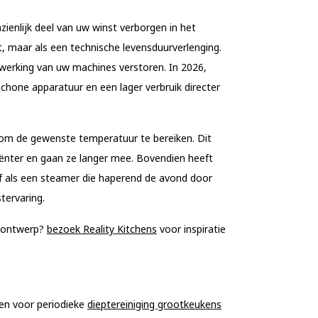
enlijk deel van uw winst verborgen in het
, maar als een technische levensduurverlenging.
 werking van uw machines verstoren. In 2026,
chone apparatuur en een lager verbruik directer
 om de gewenste temperatuur te bereiken. Dit
iënter en gaan ze langer mee. Bovendien heeft
f als een steamer die haperend de avond door
tervaring.
enontwerp?
bezoek Reality Kitchens
voor inspiratie
zen voor periodieke
dieptereiniging grootkeukens