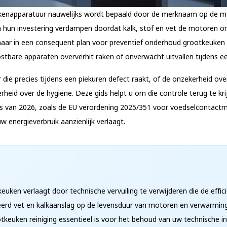
ukenapparatuur nauwelijks wordt bepaald door de merknaam op de ma
 hun investering verdampen doordat kalk, stof en vet de motoren on
maar in een consequent plan voor preventief onderhoud grootkeuken re
ostbare apparaten oververhit raken of onverwacht uitvallen tijdens 
die precies tijdens een piekuren defect raakt, of de onzekerheid ov
rheid over de hygiëne. Deze gids helpt u om die controle terug te kr
ls van 2026, zoals de EU verordening 2025/351 voor voedselcontactma
 energieverbruik aanzienlijk verlaagt.
uken verlaagt door technische vervuiling te verwijderen die de effi
eerd vet en kalkaanslag op de levensduur van motoren en verwarmin
keuken reiniging essentieel is voor het behoud van uw technische in