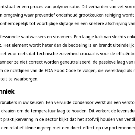
taat er een proces van polymerisatie. Dit verharden van vet vormt 
een omgeving waar
preventief onderhoud grootkeuken reiniging
wordt 
onherroepelijk tot voortijdige slijtage en een snellere afschrijving v
 professionele vaatwassers en steamers. Een laagje kalk van slechts e
 Het element wordt heter dan de bedoeling is en brandt uiteindelij
et voor niets dat technische zuiverheid cruciaal is voor de efficiën
neer ze niet correct worden geneutraliseerd, de passieve laag van roe
om de richtlijnen van de FDA Food Code te volgen, die wereldwijd al
iteit te waarborgen.
hniek
erbruikers in uw keuken. Een vervuilde condensor werkt als een vers
t draaien om de temperatuur laag te houden. Dit verkort de levensd
 praktijkervaring in de sector blijkt dat het stofvrij houden van ven
s een relatief kleine ingreep met een direct effect op uw portemonn