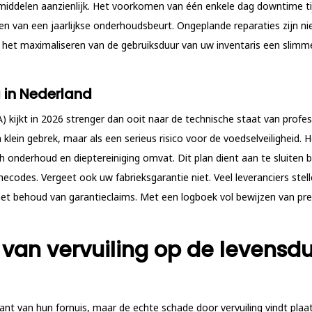
jfsmiddelen aanzienlijk. Het voorkomen van één enkele dag downtime
n van een jaarlijkse onderhoudsbeurt. Ongeplande reparaties zijn nie
s het maximaliseren van de gebruiksduur van uw inventaris een sli
 in Nederland
kijkt in 2026 strenger dan ooit naar de technische staat van profes
en klein gebrek, maar als een serieus risico voor de voedselveiligheid
h onderhoud en dieptereiniging omvat. Dit plan dient aan te sluiten b
ënecodes. Vergeet ook uw fabrieksgarantie niet. Veel leveranciers s
het behoud van garantieclaims. Met een logboek vol bewijzen van preve
van vervuiling op de levensd
ant van hun fornuis, maar de echte schade door vervuiling vindt pla