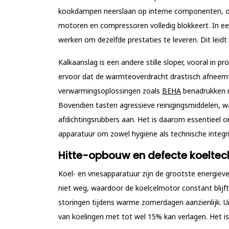
kookdampen neerslaan op interne componenten, onts
motoren en compressoren volledig blokkeert. In 
werken om dezelfde prestaties te leveren. Dit leidt 
Kalkaanslag is een andere stille sloper, vooral in
ervoor dat de warmteoverdracht drastisch afneemt.
verwarmingsoplossingen zoals
BEHA
benadrukken ni
Bovendien tasten agressieve reinigingsmiddelen, wan
afdichtingsrubbers aan. Het is daarom essentieel 
apparatuur om zowel hygiëne als technische integr
Hitte-opbouw en defecte koeltec
Koel- en vriesapparatuur zijn de grootste energiev
niet weg, waardoor de koelcelmotor constant blijf
storingen tijdens warme zomerdagen aanzienlijk. Uit
van koelingen met tot wel 15% kan verlagen. Het i